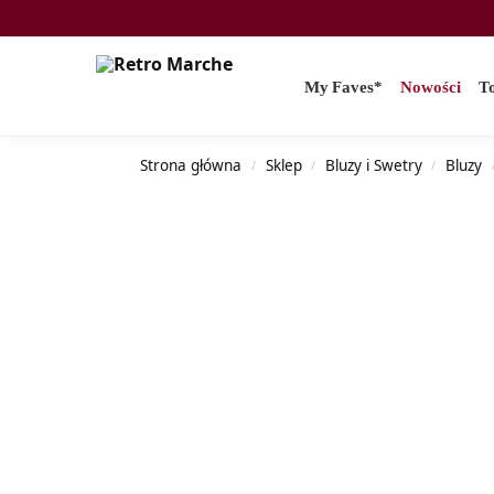
Search
My Faves*
Nowości
T
Strona główna
Sklep
Bluzy i Swetry
Bluzy
/
/
/