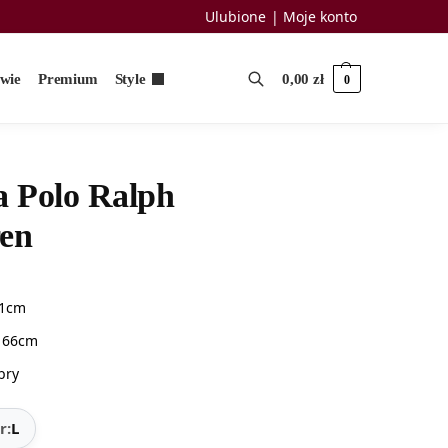
Ulubione
Moje konto
uwie
Premium
Style
0,00
zł
0
a Polo Ralph
en
71cm
: 66cm
bry
r:
L