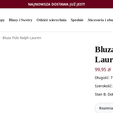
NAJNOWSZA DOSTAWA JUŻ JEST!
opy
Bluzy i Swetry
Odzież wierzchnia
Spodnie
Akcesoria i ob
Bluza Polo Ralph Lauren
/
Bluz
Laur
99,95
zł
Długość: 
Szerokość
Stan B. Do
Rozmia