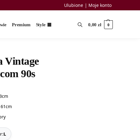
Ulubione
Moje konto
uwie
Premium
Style
0,00
zł
0
a Vintage
com 90s
73cm
: 61cm
bry
r:
L