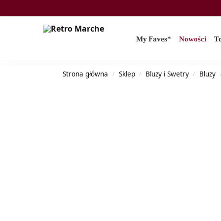
Search
My Faves*
Nowości
T
Strona główna
Sklep
Bluzy i Swetry
Bluzy
/
/
/