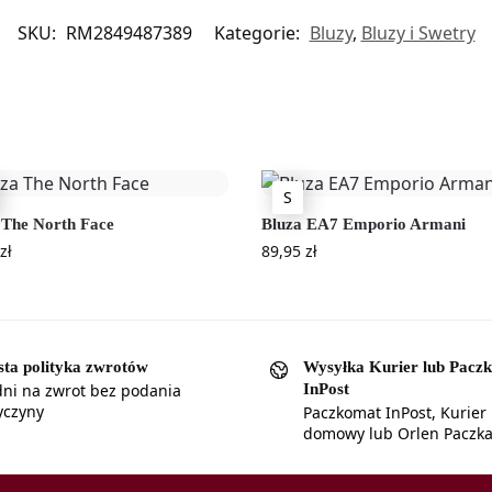
SKU:
RM2849487389
Kategorie:
Bluzy
,
Bluzy i Swetry
S
 The North Face
Bluza EA7 Emporio Armani
zł
89,95
zł
sta polityka zwrotów
Wysyłka Kurier lub Pacz
InPost
dni na zwrot bez podania
yczyny
Paczkomat InPost, Kurier
domowy lub Orlen Paczk