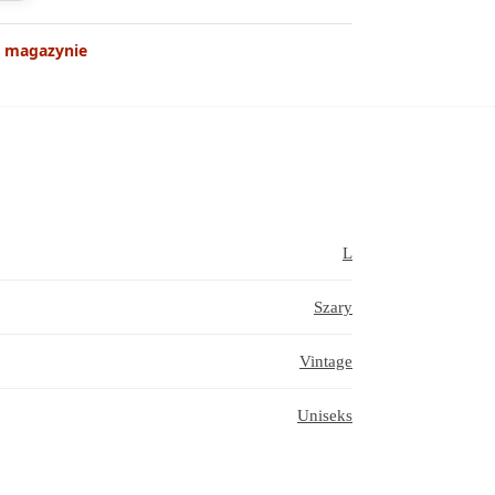
 magazynie
L
Szary
Vintage
Uniseks