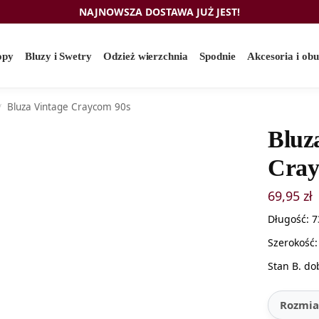
NAJNOWSZA DOSTAWA JUŻ JEST!
opy
Bluzy i Swetry
Odzież wierzchnia
Spodnie
Akcesoria i ob
Bluza Vintage Craycom 90s
/
Bluz
Cray
69,95
zł
Długość: 
Szerokość
Stan B. do
Rozmia