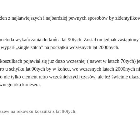
 jeden z najłatwiejszych i najbardziej pewnych sposobów by zidentyfiko
etoda wykańczania do końca lat 90tych. Został on jednak zastąpiony
wyparł „single stitch” na początku wczesnych lat 2000nych.
oszulkach pojawiał się juz duzo wczesniej ( nawet w latach 70tych) j
ero u schyłku lat 90tych by w końcu, we wczesnych latach 2000nych n
o nie tylko element retro wcześniejszych czasów, ale też świetnie ukaz
rawnego oka konesera.
szew na rekawku koszulki z lat 90tych.