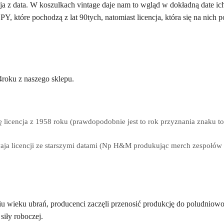
ja z data. W koszulkach vintage daje nam to wgląd w dokładną date ich
, które pochodzą z lat 90tych, natomiast licencja, która się na nich 
4roku z naszego sklepu.
ię licencja z 1958 roku (prawdopodobnie jest to rok przyznania znaku 
ja licencji ze starszymi datami (Np H&M produkując merch zespołów
u wieku ubrań, producenci zaczęli przenosić produkcję do poludniow
siły roboczej.