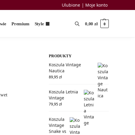
Ulubione
Moje konto
uwie
Premium
Style
0,00
zł
0
PRODUKTY
Koszula Vintage
Nautica
89,95
zł
Koszula Letnia
awet
Vintage
79,95
zł
Koszula
Vintage
Snake vs