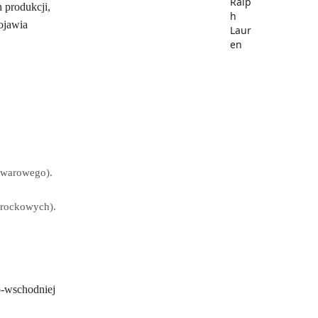
 produkcji,
pojawia
towarowego).
 rockowych).
o-wschodniej