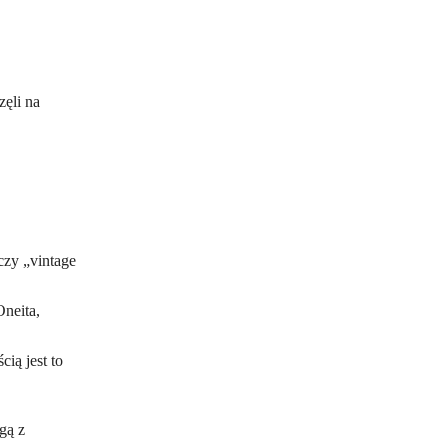
ęli na
 czy „vintage
Oneita,
ią jest to
gą z