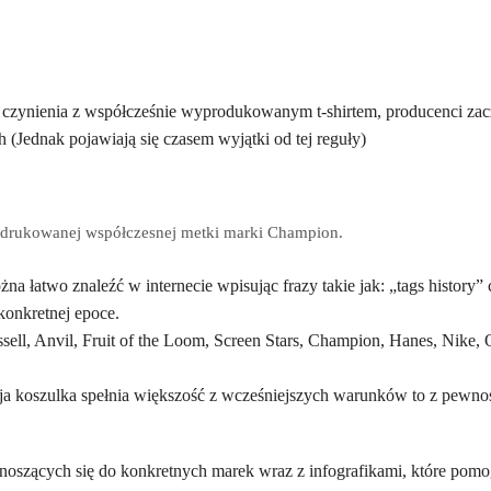
czynienia z współcześnie wyprodukowanym t-shirtem, producenci zacz
Jednak pojawiają się czasem wyjątki od tej reguły)
adrukowanej współczesnej metki marki Champion.
na łatwo znaleźć w internecie wpisując frazy takie jak: „tags history”
konkretnej epoce.
sell, Anvil, Fruit of the Loom, Screen Stars, Champion, Hanes, Nike, 
ja koszulka spełnia większość z wcześniejszych warunków to z pewnośc
noszących się do konkretnych marek wraz z infografikami, które pomo