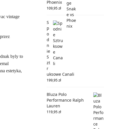
Phoenix
109,95
zł
wac vintage
S
p
o
 przez
d
n
ie
ednak byly to
S
zt
iemal
r
ana estetyka,
uksowe Canali
199,95
zł
Bluza Polo
Performance Ralph
Lauren
119,95
zł