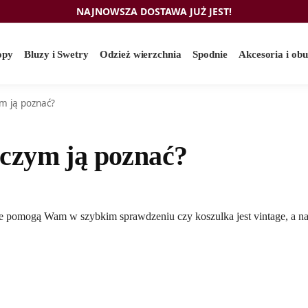
NAJNOWSZA DOSTAWA JUŻ JEST!
opy
Bluzy i Swetry
Odzież wierzchnia
Spodnie
Akcesoria i ob
ym ją poznać?
 czym ją poznać?
re pomogą Wam w szybkim sprawdzeniu czy koszulka jest vintage, a n