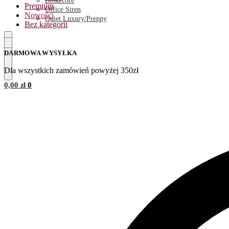
Blokecore
Premium
Office Siren
Nowości
Quiet Luxury/Preppy
Bez kategorii
DARMOWA WYSYŁKA
Dla wszystkich zamówień powyżej 350zł
0,00
zł
0