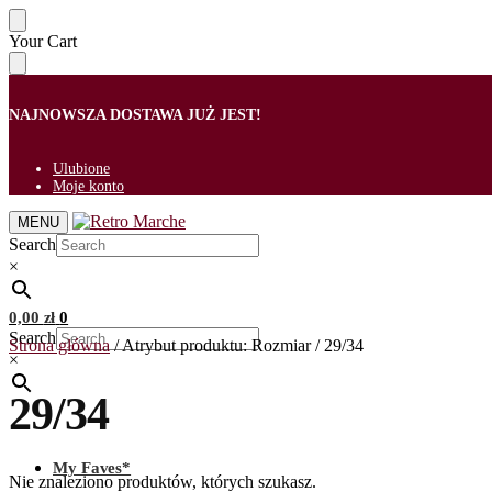
Skip
Skip
Your Cart
to
to
navigation
content
NAJNOWSZA DOSTAWA JUŻ JEST!
Ulubione
Moje konto
MENU
Search
×
0,00
zł
0
Search
Strona główna
/
Atrybut produktu: Rozmiar
/
29/34
×
29/34
My Faves*
Nie znaleziono produktów, których szukasz.