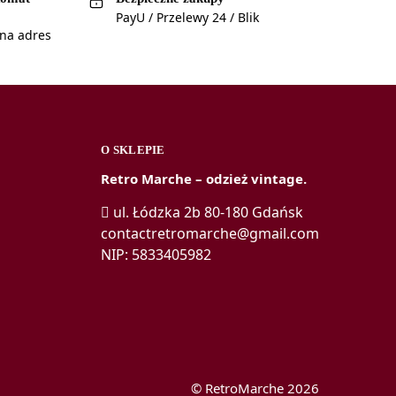
PayU / Przelewy 24 / Blik
 na adres
a
O SKLEPIE
Retro Marche – odzież vintage.
ul. Łódzka 2b 80-180 Gdańsk
a
contactretromarche@gmail.com
NIP: 5833405982
© RetroMarche 2026