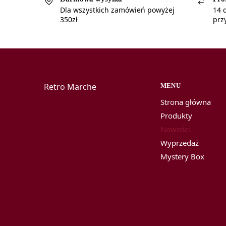
Dla wszystkich zamówień powyżej
14 
350zł
prz
Retro Marche
MENU
Strona główna
Produkty
Nowości
Wyprzedaż
Mystery Box