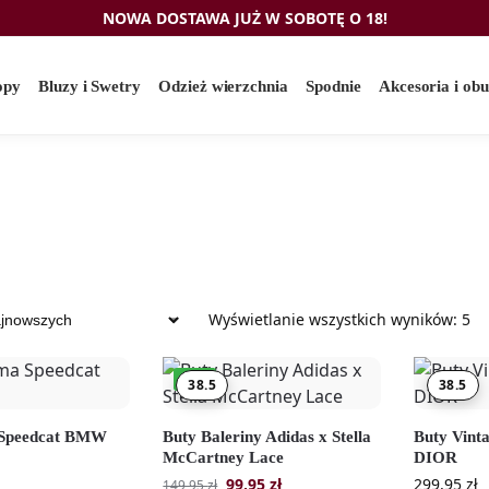
NOWA DOSTAWA JUŻ W SOBOTĘ O 18!
opy
Bluzy i Swetry
Odzież wierzchnia
Spodnie
Akcesoria i ob
Wyświetlanie wszystkich wyników: 5
-33%
38.5
38.5
 Speedcat BMW
Buty Baleriny Adidas x Stella
Buty Vinta
McCartney Lace
DIOR
99,95
zł
299,95
zł
149,95
zł