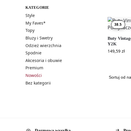
KATEGORIE
Style
My Faves*
38.5
Topy
Bluzy i Swetry
Buty Vinta
Y2K
Odzież wierzchnia
149,59
zł
Spodnie
Akcesoria i obuwie
Premium
Nowości
Bez kategorii
Darmowa wysyłka
Pro