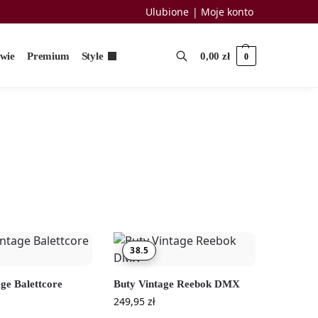
Ulubione
Moje konto
uwie
Premium
Style
0,00
zł
0
38.5
ge Balettcore
Buty Vintage Reebok DMX
249,95
zł