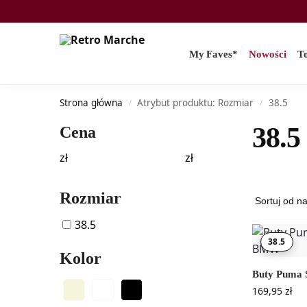
Search
My Faves*
Nowości
T
Strona główna
Atrybut produktu: Rozmiar
38.5
/
/
38.5
Cena
zł
zł
Rozmiar
38.5
38.5
Kolor
Buty Puma
169,95
zł