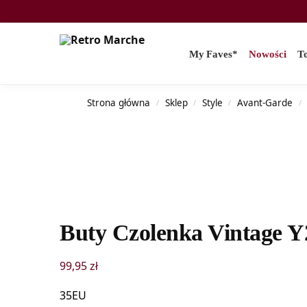
Search
My Faves*
Nowości
T
Strona główna
Sklep
Style
Avant-Garde
/
/
/
/
Buty Czolenka Vintage 
99,95
zł
35EU