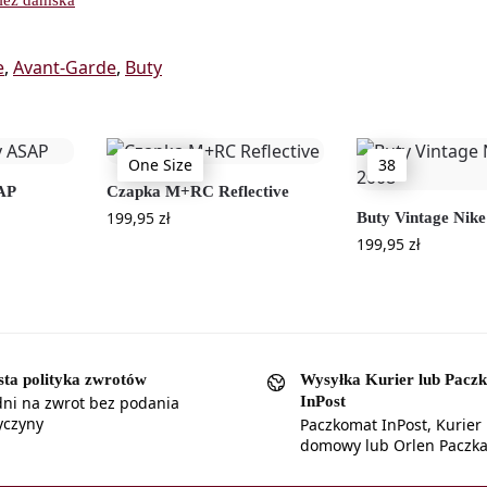
e
,
Avant-Garde
,
Buty
One Size
38
AP
Czapka M+RC Reflective
199,95
zł
Buty Vintage Nik
199,95
zł
sta polityka zwrotów
Wysyłka Kurier lub Pacz
InPost
dni na zwrot bez podania
yczyny
Paczkomat InPost, Kurier
domowy lub Orlen Paczk