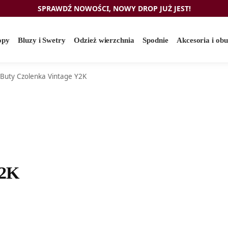
SPRAWDŹ NOWOŚCI, NOWY DROP JUŻ JEST!
opy
Bluzy i Swetry
Odzież wierzchnia
Spodnie
Akcesoria i ob
Buty Czolenka Vintage Y2K
Y2K