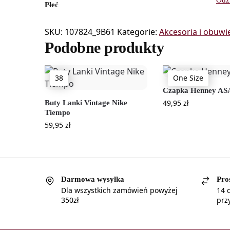
Płeć
SKU:
107824_9B61
Kategorie:
Akcesoria i obuwi
Podobne produkty
38
One Size
Czapka Henney AS
49,95
zł
Buty Lanki Vintage Nike
Tiempo
59,95
zł
Darmowa wysyłka
Pro
Dla wszystkich zamówień powyżej
14 
350zł
prz